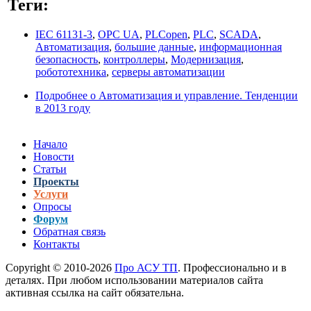
Теги:
IEC 61131-3
,
OPC UA
,
PLCopen
,
PLC
,
SCADA
,
Aвтоматизация
,
большие данные
,
информационная
безопасность
,
контроллеры
,
Модернизация
,
робототехника
,
серверы автоматизации
Подробнее
о Автоматизация и управление. Тенденции
в 2013 году
Начало
Новости
Статьи
Проекты
Услуги
Опросы
Форум
Обратная связь
Контакты
Copyright © 2010-2026
Про АСУ ТП
. Профессионально и в
деталях. При любом использовании материалов сайта
активная ссылка на сайт обязательна.