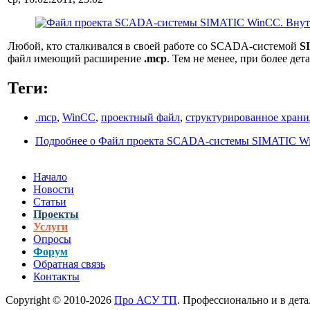
Любой, кто сталкивался в своей работе со SCADA-системой
S
файл имеющий расширение
.mcp
. Тем не менее, при более д
Теги:
.mcp
,
WinCC
,
проектный файл
,
структурированное хран
Подробнее
о Файл проекта SCADA-системы SIMATIC Wi
Начало
Новости
Статьи
Проекты
Услуги
Опросы
Форум
Обратная связь
Контакты
Copyright © 2010-2026
Про АСУ ТП
. Профессионально и в дета