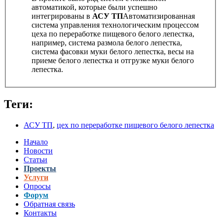
автоматикой, которые были успешно
интегрированы в
АСУ ТП
Автоматизированная
система управления технологическим процессом
цеха по переработке пищевого белого лепестка,
например, система размола белого лепестка,
система фасовки муки белого лепестка, весы на
приеме белого лепестка и отгрузке муки белого
лепестка.
Теги:
АСУ ТП
,
цех по переработке пищевого белого лепестка
Начало
Новости
Статьи
Проекты
Услуги
Опросы
Форум
Обратная связь
Контакты