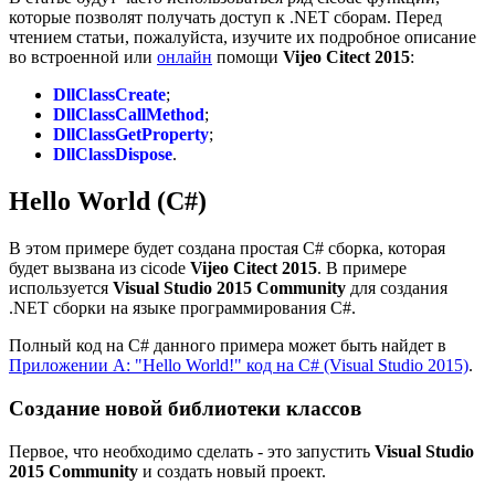
которые позволят получать доступ к .NET сборам. Перед
чтением статьи, пожалуйста, изучите их подробное описание
во встроенной или
онлайн
помощи
Vijeo Citect 2015
:
DllClassCreate
;
DllClassCallMethod
;
DllClassGetProperty
;
DllClassDispose
.
Hello World (C#)
В этом примере будет создана простая C# сборка, которая
будет вызвана из cicode
Vijeo Citect 2015
. В примере
используется
Visual Studio 2015 Community
для создания
.NET сборки на языке программирования C#.
Полный код на C# данного примера может быть найдет в
Приложении А: "Hello World!" код на C# (Visual Studio 2015)
.
Создание новой библиотеки классов
Первое, что необходимо сделать - это запустить
Visual Studio
2015 Community
и создать новый проект.