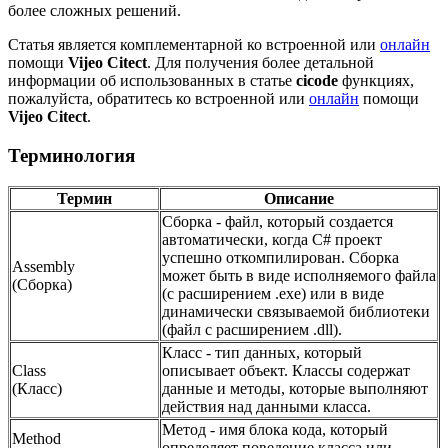
более сложных решений.
Статья является комплементарной ко встроенной или
онлайн
помощи
Vijeo Citect
. Для получения более детальной
информации об использованных в статье
cicode
функциях,
пожалуйста, обратитесь ко встроенной или
онлайн
помощи
Vijeo Citect
.
Терминология
Термин
Описание
Сборка - файл, который создается
автоматически, когда C# проект
успешно откомпилирован. Сборка
Assembly
может быть в виде исполняемого файла
(Сборка)
(с расширением .exe) или в виде
динамически связываемой библиотеки
(файл с расширением .dll).
Класс - тип данных, который
Class
описывает объект. Классы содержат
(Класс)
данные и методы, которые выполняют
действия над данными класса.
Метод - имя блока кода, который
Method
определяет поведение класса или