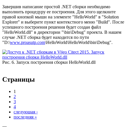
Завершив написание простой .NET сборки необходимо
выполнить процедуру ее построения. Для этого щелкните
правой кнопкой мыши на элементе "HelloWorld" в "Solution
Explorer" и выберите пункт контекстного меню "Build". После
успешного построения решения будет создан файл
"HelloWorld.dll" в директории "\bin\Debug" проекта. В нашем
случае .NET сборка будет находится по пути
"D:\
www.proasutp.com
\HelloWorld\HelloWorld\bin\Debug".
Рис. 6. Запуск построения сборки HelloWorld.dll
Страницы
1
2
3
4
следующая ›
последняя »