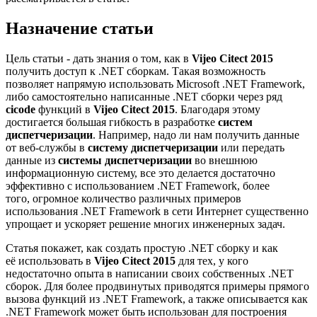
Назначение статьи
Цель статьи - дать знания о том, как в
Vijeo Citect 2015
получить доступ к .NET сборкам. Такая возможность
позволяет напрямую использовать Microsoft .NET Framework,
либо самостоятельно написанные .NET сборки через ряд
cicode
функций в
Vijeo Citect 2015
. Благодаря этому
достигается большая гибкость в разработке
систем
диспетчеризации
. Например, надо ли нам получить данные
от веб-службы в
систему диспетчеризации
или передать
данные из
системы диспетчеризации
во внешнюю
информационную систему, все это делается достаточно
эффективно с использованием .NET Framework, более
того, огромное количество различных примеров
использования .NET Framework в сети Интернет существенно
упрощает и ускоряет решение многих инженерных задач.
Статья покажет, как создать простую .NET сборку и как
её использовать в
Vijeo Citect 2015
для тех, у кого
недостаточно опыта в написании своих собственных .NET
сборок. Для более продвинутых приводятся примеры прямого
вызова функций из .NET Framework, а также описывается как
.NET Framework может быть использован для построения